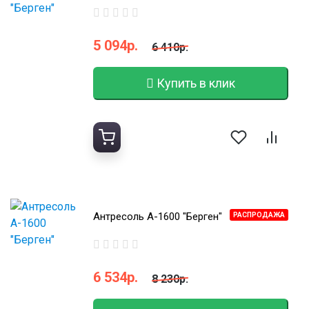
5 094р.
6 410р.
Купить в клик
Антресоль А-1600 "Берген"
РАСПРОДАЖА
6 534р.
8 230р.