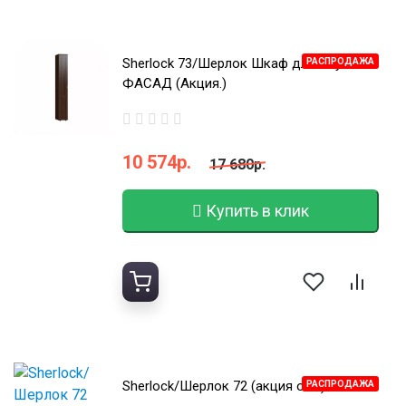
Sherlock 73/Шерлок Шкаф для обуви +
РАСПРОДАЖА
ФАСАД (Акция.)
10 574р.
17 680р.
Купить в клик
Sherlock/Шерлок 72 (акция ост.)
РАСПРОДАЖА