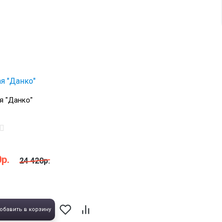
я "Данко"
р.
24 420р.
обавить в корзину