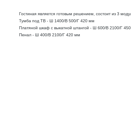
МОДУЛЬНЫЕ КУХНИ
СТОЛЫ ПИСЬМЕННЫЕ
ШКАФЫ
Гостиная является готовым решением, состоит из 3 моду
МОЙКИ
Тумба под ТВ - Ш 1400/В 500/Г 420 мм
ТУМБЫ
ЭТАЖЕРКИ И БАНКЕТКИ
Платяной шкаф с выкатной штангой - Ш 600/В 2100/Г 45
ОБЕДЕННЫЕ ГРУППЫ
ДЛЯ ОБУВИ
Пенал - Ш 400/В 2100/Г 420 мм
СТУЛЬЯ
ТАБУРЕТЫ