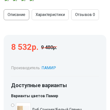
МОДУЛЬНЫЕ КУХНИ
СТОЛЫ ПИСЬМЕННЫЕ
ШКАФЫ
Описание
Характеристики
Отзывов
0
МОЙКИ
ТУМБЫ
ЭТАЖЕРКИ И БАНКЕТКИ
ОБЕДЕННЫЕ ГРУППЫ
ДЛЯ ОБУВИ
СТУЛЬЯ
8 532р.
9 480р.
ТАБУРЕТЫ
Производитель:
ПАМИР
Доступные варианты
Варианты цветов Памир
Дуб Сонома/Белый Глянец