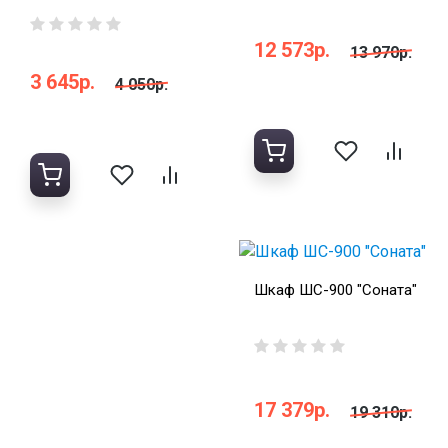
12 573р.
13 970р.
3 645р.
4 050р.
Шкаф ШС-900 "Соната"
17 379р.
19 310р.