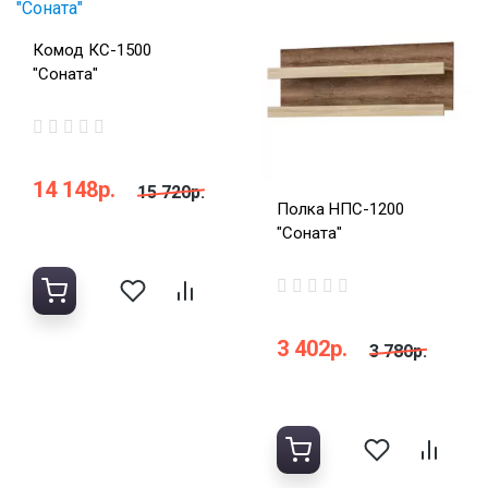
Комод КС-1500
"Соната"
14 148р.
15 720р.
Полка НПС-1200
"Соната"
3 402р.
3 780р.