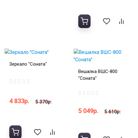
Зеркало "Соната"
Вешалка ВШС-800
"Соната"
4 833р.
5 370р.
5 049р.
5 610р.