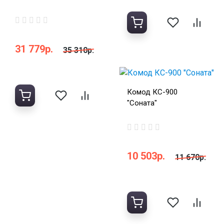
31 779р.
35 310р.
Комод КС-900
"Соната"
10 503р.
11 670р.