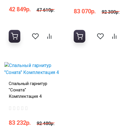
42 849р.
47 610р.
83 070р.
92 300р.
Спальный гарнитур
"Соната"
Комплектация 4
83 232р.
92 480р.