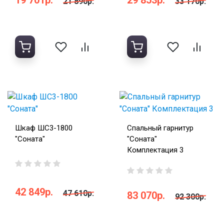
21 890р.
33 170р.
Шкаф ШС3-1800
Спальный гарнитур
"Соната"
"Соната"
Комплектация 3
42 849р.
47 610р.
83 070р.
92 300р.