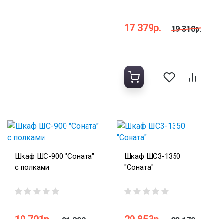
17 379р.
19 310р.
Шкаф ШС-900 "Соната"
Шкаф ШС3-1350
с полками
"Соната"
19 701р.
29 853р.