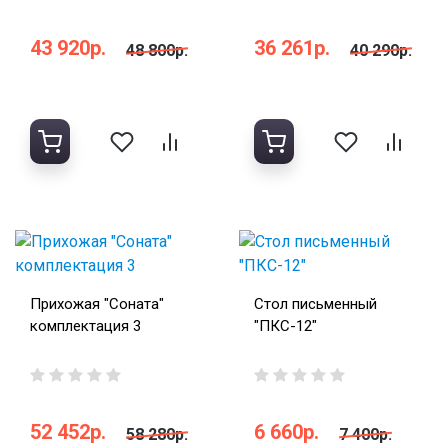
43 920р.
36 261р.
48 800р.
40 290р.
Прихожая "Соната"
Стол письменный
комплектация 3
"ПКС-12"
52 452р.
6 660р.
58 280р.
7 400р.