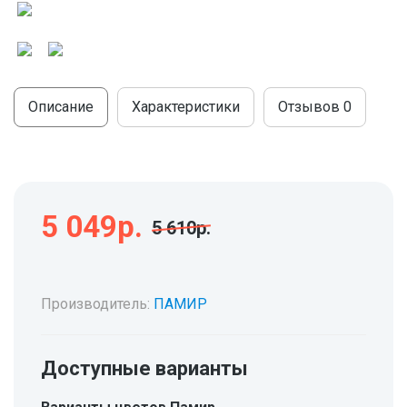
МОДУЛЬНЫЕ КУХНИ
СТОЛЫ ПИСЬМЕННЫЕ
ШКАФЫ
МОЙКИ
ТУМБЫ
ЭТАЖЕРКИ И БАНКЕТКИ
ОБЕДЕННЫЕ ГРУППЫ
ДЛЯ ОБУВИ
Описание
Характеристики
Отзывов
0
СТУЛЬЯ
ТАБУРЕТЫ
5 049р.
5 610р.
Производитель:
ПАМИР
Доступные варианты