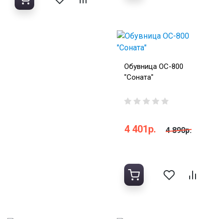
Обувница ОС-800
"Соната"
4 401р.
4 890р.