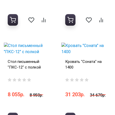
Стол письменный
Кровать "Соната" на
"ПКС-12" с полкой
1400
8 055р.
31 203р.
8 950р.
34 670р.