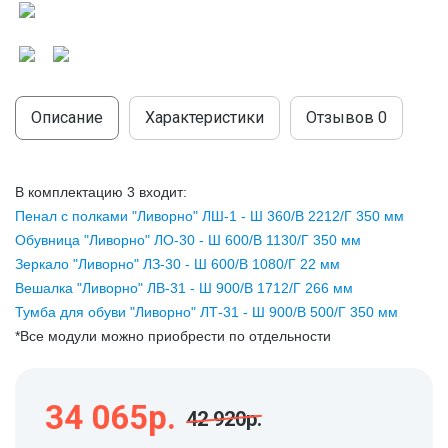
МОДУЛЬНЫЕ КУХНИ
СТОЛЫ ПИСЬМЕННЫЕ
ШКАФЫ
МОЙКИ
ТУМБЫ
ЭТАЖЕРКИ И БАНКЕТКИ
ОБЕДЕННЫЕ ГРУППЫ
ДЛЯ ОБУВИ
Описание
Характеристики
Отзывов
0
СТУЛЬЯ
В комплектацию 3 входит:
ТАБУРЕТЫ
Пенал с полками "Ливорно" ЛШ-1 - Ш 360/В 2212/Г 350 мм
Обувница "Ливорно" ЛО-30 -
Ш 600/В 1130/Г 350 мм
Зеркало "Ливорно" ЛЗ-30 -
Ш 600/В 1080/Г 22 мм
Вешалка "Ливорно" ЛВ-31 -
Ш 900/В 1712/Г 266 мм
Тумба для обуви "Ливорно" ЛТ-31 - Ш 900/В 500/Г 350 мм
*Все модули можно приобрести по отдельности
34 065р.
42 920р.