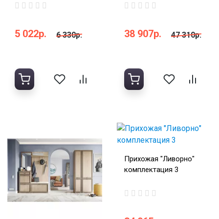
5 022р.
38 907р.
6 330р.
47 310р.
Прихожая "Ливорно"
комплектация 3