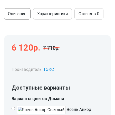
МОДУЛЬНЫЕ КУХНИ
СТОЛЫ ПИСЬМЕННЫЕ
ШКАФЫ
Описание
Характеристики
Отзывов
0
МОЙКИ
ТУМБЫ
ЭТАЖЕРКИ И БАНКЕТКИ
ОБЕДЕННЫЕ ГРУППЫ
ДЛЯ ОБУВИ
СТУЛЬЯ
6 120р.
7 710р.
ТАБУРЕТЫ
Производитель:
ТЭКС
Доступные варианты
Варианты цветов Домани
Ясень Анкор