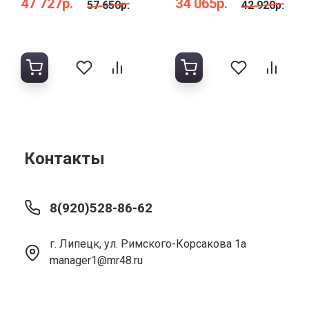
47 727р.
34 065р.
57 650р.
42 920р.
Контакты
8(920)528-86-62
г. Липецк, ул. Римского-Корсакова 1а
manager1@mr48.ru