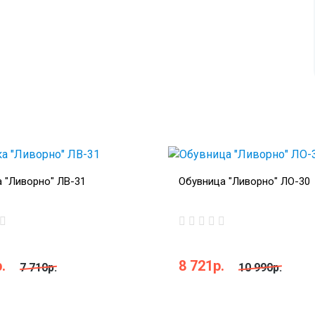
 "Ливорно" ЛВ-31
Обувница "Ливорно" ЛО-30
.
8 721р.
7 710р.
10 990р.