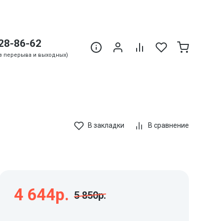
28-86-62
Без перерыва и выходных)
В закладки
В сравнение
4 644р.
5 850р.