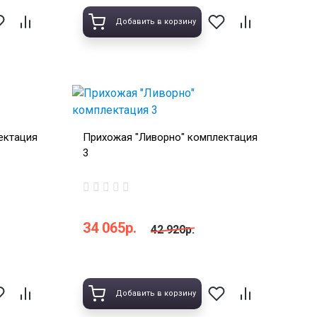
Добавить в корзину
ектация
Прихожая "Ливорно" комплектация
3
34 065р.
42 920р.
Добавить в корзину