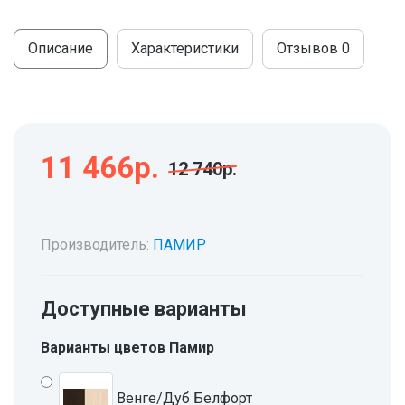
МОДУЛЬНЫЕ КУХНИ
СТОЛЫ ПИСЬМЕННЫЕ
ШКАФЫ
Описание
Характеристики
Отзывов
0
МОЙКИ
ТУМБЫ
ЭТАЖЕРКИ И БАНКЕТКИ
ОБЕДЕННЫЕ ГРУППЫ
ДЛЯ ОБУВИ
СТУЛЬЯ
11 466р.
12 740р.
ТАБУРЕТЫ
Производитель:
ПАМИР
Доступные варианты
Варианты цветов Памир
Венге/Дуб Белфорт