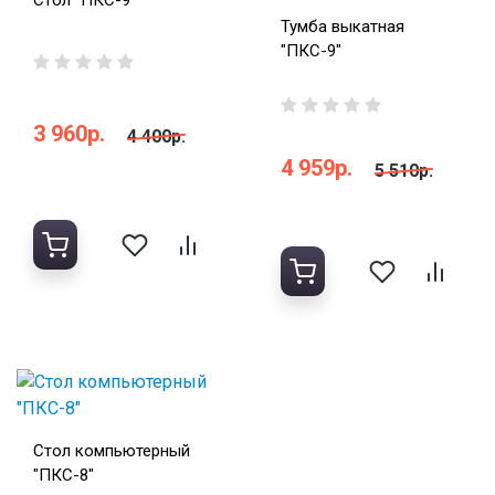
Стол "ПКС-9"
Тумба выкатная
"ПКС-9"
3 960р.
4 400р.
4 959р.
5 510р.
Стол компьютерный
"ПКС-8"