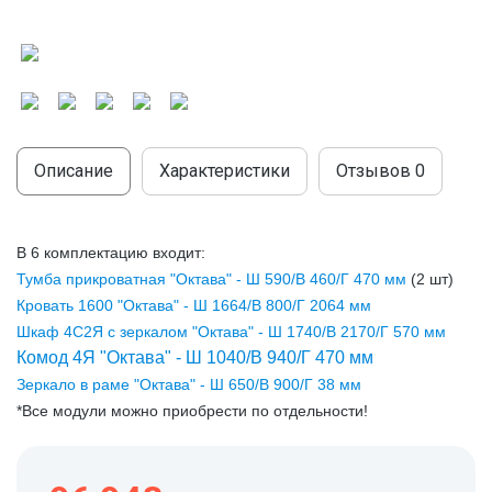
МОДУЛЬНЫЕ КУХНИ
СТОЛЫ ПИСЬМЕННЫЕ
ШКАФЫ
МОЙКИ
ТУМБЫ
ЭТАЖЕРКИ И БАНКЕТКИ
ОБЕДЕННЫЕ ГРУППЫ
ДЛЯ ОБУВИ
Описание
Характеристики
Отзывов
0
СТУЛЬЯ
ТАБУРЕТЫ
В 6 комплектацию входит:
Тумба прикроватная "Октава" - Ш 590/В 460/Г 470 мм
(2 шт)
Кровать 1600 "Октава" - Ш 1664/В 800/Г 2064 мм
Шкаф 4С2Я с зеркалом "Октава" - Ш 1740/В 2170/Г 570 мм
Комод 4Я "Октава" - Ш 1040/В 940/Г 470 мм
Зеркало в раме "Октава" - Ш 650/В 900/Г 38 мм
*Все модули можно приобрести по отдельности!