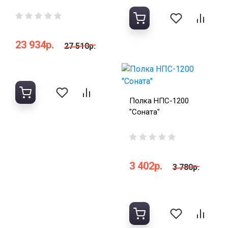
23 934р.
27 510р.
Полка НПС-1200
"Соната"
3 402р.
3 780р.