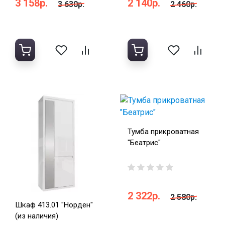
3 158р.
2 140р.
3 630р.
2 460р.
Тумба прикроватная
"Беатрис"
2 322р.
2 580р.
Шкаф 413.01 "Норден"
(из наличия)