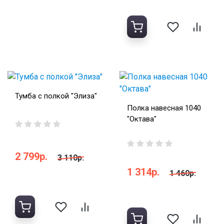
Тумба с полкой "Элиза"
Полка навесная 1040
"Октава"
2 799р.
3 110р.
1 314р.
1 460р.