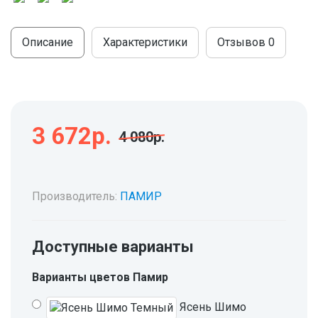
МОДУЛЬНЫЕ КУХНИ
СТОЛЫ ПИСЬМЕННЫЕ
ШКАФЫ
Описание
Характеристики
Отзывов
0
МОЙКИ
ТУМБЫ
ЭТАЖЕРКИ И БАНКЕТКИ
ОБЕДЕННЫЕ ГРУППЫ
ДЛЯ ОБУВИ
СТУЛЬЯ
3 672р.
4 080р.
ТАБУРЕТЫ
Производитель:
ПАМИР
Доступные варианты
Варианты цветов Памир
Ясень Шимо