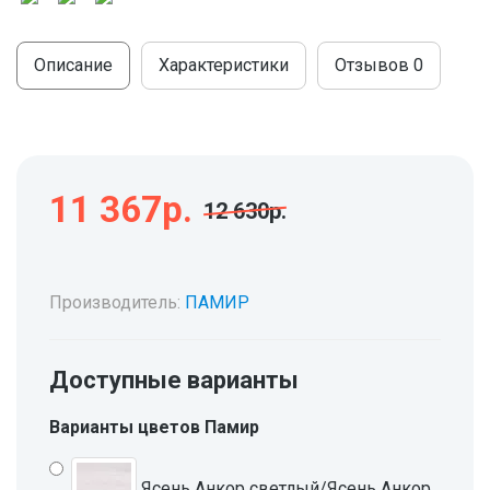
МОДУЛЬНЫЕ КУХНИ
СТОЛЫ ПИСЬМЕННЫЕ
ШКАФЫ
Описание
Характеристики
Отзывов
0
МОЙКИ
ТУМБЫ
ЭТАЖЕРКИ И БАНКЕТКИ
ОБЕДЕННЫЕ ГРУППЫ
ДЛЯ ОБУВИ
СТУЛЬЯ
11 367р.
12 630р.
ТАБУРЕТЫ
Производитель:
ПАМИР
Доступные варианты
Варианты цветов Памир
Ясень Анкор светлый/Ясень Анкор