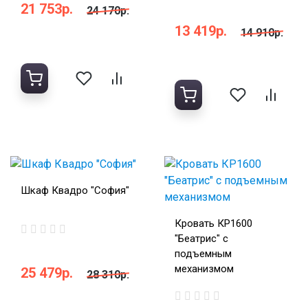
21 753р.
24 170р.
13 419р.
14 910р.
Шкаф Квадро "София"
Кровать КР1600
"Беатрис" с
подъемным
механизмом
25 479р.
28 310р.