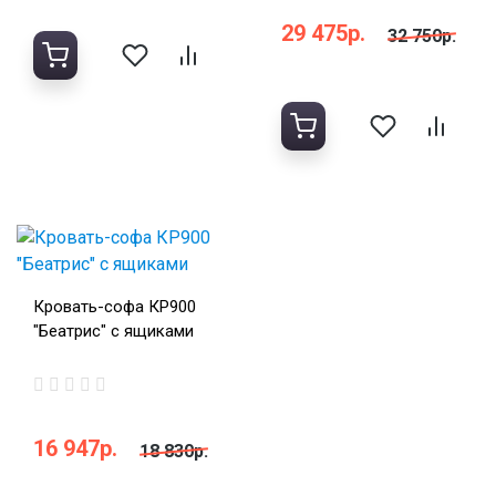
29 475р.
32 750р.
Кровать-софа КР900
"Беатрис" с ящиками
16 947р.
18 830р.