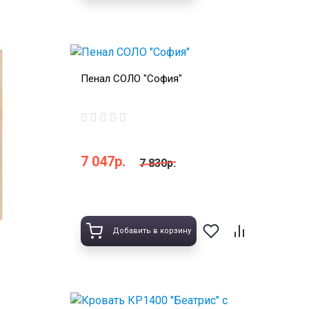
Пенал СОЛО "София"
7 047р.
7 830р.
Добавить в корзину