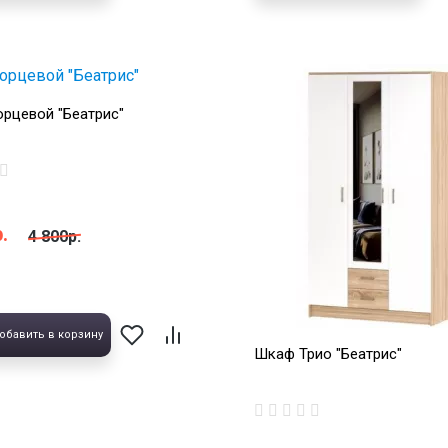
рцевой "Беатрис"
.
4 800р.
обавить в корзину
Шкаф Трио "Беатрис"