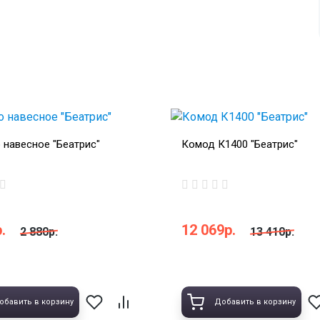
 навесное "Беатрис"
Комод К1400 "Беатрис"
.
12 069р.
2 880р.
13 410р.
обавить в корзину
Добавить в корзину