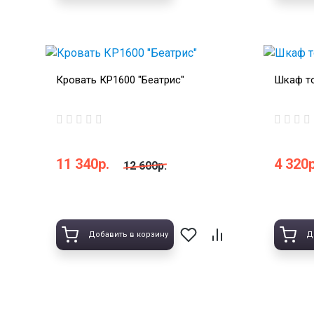
Кровать КР1600 "Беатрис"
Шкаф то
11 340р.
4 320р
12 600р.
Добавить в корзину
Д