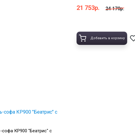
21 753р.
24 170р.
Добавить в корзину
-софа КР900 "Беатрис" с