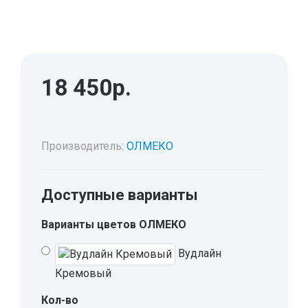
МОДУЛЬНЫЕ КУХНИ
СТОЛЫ ПИСЬМЕННЫЕ
ШКАФЫ
МОЙКИ
ТУМБЫ
ЭТАЖЕРКИ И БАНКЕТКИ
ОБЕДЕННЫЕ ГРУППЫ
ДЛЯ ОБУВИ
18 450р.
СТУЛЬЯ
ТАБУРЕТЫ
Производитель:
ОЛМЕКО
Доступные варианты
Варианты цветов ОЛМЕКО
Вудлайн
Кремовый
Кол-во