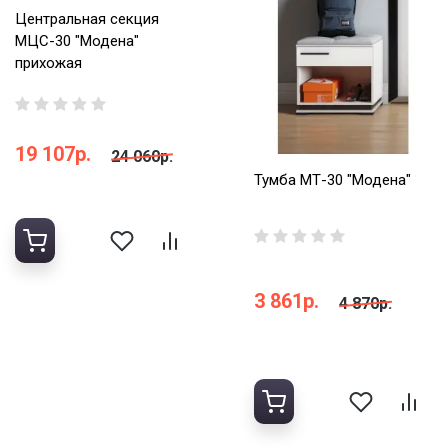
Центральная секция
МЦС-30 "Модена"
прихожая
19 107р.
24 060р.
Тумба МТ-30 "Модена"
3 861р.
4 870р.