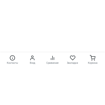
Контакты
Вход
Сравнение
Закладки
Корзина
Контакты
8(920)528-86-62
г. Липецк, ул. Римского-Корсакова 1а