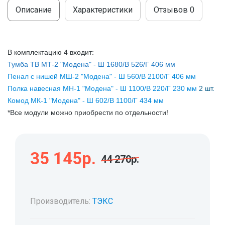
МОДУЛЬНЫЕ КУХНИ
Описание
Характеристики
Отзывов
0
СТОЛЫ ПИСЬМЕННЫЕ
ШКАФЫ
МОЙКИ
ТУМБЫ
ЭТАЖЕРКИ И БАНКЕТКИ
В комплектацию 4 входит:
ОБЕДЕННЫЕ ГРУППЫ
ДЛЯ ОБУВИ
Тумба ТВ МТ-2 "Модена" - Ш 1680/В 526/Г 406 мм
Пенал с нишей МШ-2 "Модена" - Ш 560/В 2100/Г 406 мм
СТУЛЬЯ
Полка навесная МН-1 "Модена" - Ш 1100/В 220/Г 230 мм
2 шт.
Комод МК-1 "Модена" -
Ш 602/В 1100/Г 434 мм
ТАБУРЕТЫ
*Все модули можно приобрести по отдельности!
35 145р.
44 270р.
Производитель:
ТЭКС