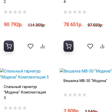
2
4
90 792р.
78 651р.
114 350р.
97 550р.
Вешалка МВ-30 "Модена"
Спальный гарнитур
"Модена" Комплектация
5
2 808р.
3 540р.