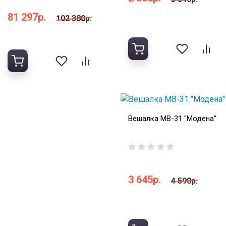
81 297р.
102 380р.
Вешалка МВ-31 "Модена"
3 645р.
4 590р.