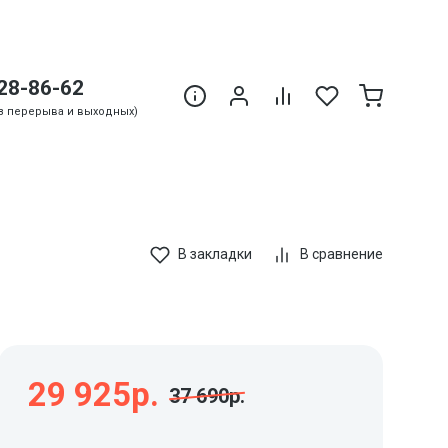
28-86-62
Без перерыва и выходных)
В закладки
В сравнение
29 925р.
37 690р.