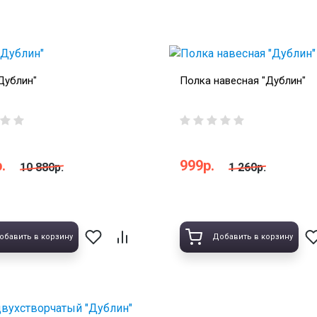
Дублин"
Полка навесная "Дублин"
.
999р.
10 880р.
1 260р.
обавить в корзину
Добавить в корзину