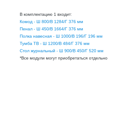
МОДУЛЬНЫЕ КУХНИ
СТОЛЫ ПИСЬМЕННЫЕ
ШКАФЫ
В комплектацию 1 входит:
МОЙКИ
Комод - Ш 800/В
1284/Г 376 мм
ТУМБЫ
ЭТАЖЕРКИ И БАНКЕТКИ
Пенал - Ш 450/В
1664/Г 376 мм
ОБЕДЕННЫЕ ГРУППЫ
ДЛЯ ОБУВИ
Полка навесная - Ш 1000/В
196/Г 196 мм
Тумба ТВ - Ш 1200/В
484/Г 376 мм
СТУЛЬЯ
Стол журнальный - Ш 900/В
450/Г 520 мм
*Все модули могут приобретаться отдельно
ТАБУРЕТЫ