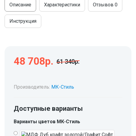
МОДУЛЬНЫЕ КУХНИ
Описание
Характеристики
Отзывов
0
СТОЛЫ ПИСЬМЕННЫЕ
ШКАФЫ
МОЙКИ
Инструкция
ТУМБЫ
ЭТАЖЕРКИ И БАНКЕТКИ
ОБЕДЕННЫЕ ГРУППЫ
ДЛЯ ОБУВИ
СТУЛЬЯ
48 708р.
61 340р.
ТАБУРЕТЫ
Производитель:
МК-Стиль
Доступные варианты
Варианты цветов МК-Стиль