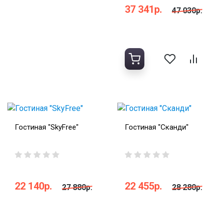
37 341р.
47 030р.
Гостиная "SkyFree"
Гостиная "Сканди"
22 140р.
22 455р.
27 880р.
28 280р.