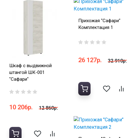
Прихожая "Сафари"
Комплектация 1
26 127р.
32 910р.
Шкаф с выдвижной
штангой ШК-001
"Сафари"
10 206р.
12 860р.