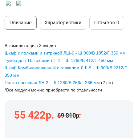
МОДУЛЬНЫЕ КУХНИ
СТОЛЫ ПИСЬМЕННЫЕ
ШКАФЫ
МОЙКИ
Описание
Характеристики
Отзывов
0
ТУМБЫ
ЭТАЖЕРКИ И БАНКЕТКИ
ОБЕДЕННЫЕ ГРУППЫ
ДЛЯ ОБУВИ
В
комплектацию 3 входят:
СТУЛЬЯ
Шкаф с полками и витриной ЛШ-6 - Ш 900/В 1852/Г 350 мм
Тумба для ТВ техники ЛТ-1 - Ш 1260/В 412/Г 450 мм
ТАБУРЕТЫ
Шкаф Комбинированный с зеркалом ЛШ-9 - Ш 900/В 2212/Г
350 мм
Полка навесная ЛН-2 - Ш 1260/В 266/Г 266 мм
(2 шт)
*Все модули можно приобрести по отдельности
55 422р.
69 810р.