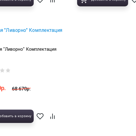
я "Ливорно" Комплектация
р.
68 670р.
обавить в корзину