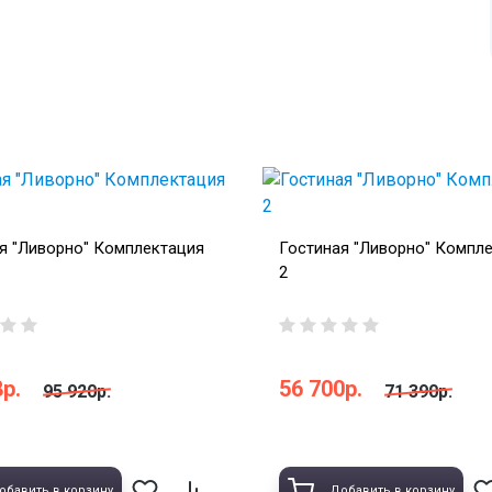
я "Ливорно" Комплектация
Гостиная "Ливорно" Компл
2
р.
56 700р.
95 920р.
71 390р.
обавить в корзину
Добавить в корзину