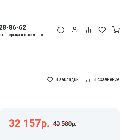
28-86-62
Без перерыва и выходных)
В закладки
В сравнение
32 157р.
40 500р.