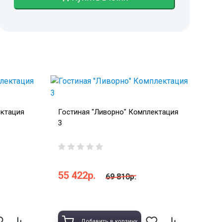
ектация
Гостиная "Ливорно" Комплектация
3
55 422р.
69 810р.
Добавить в корзину