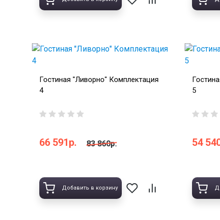
Гостиная "Ливорно" Комплектация
Гостина
4
5
66 591р.
54 540
83 860р.
Добавить в корзину
Д