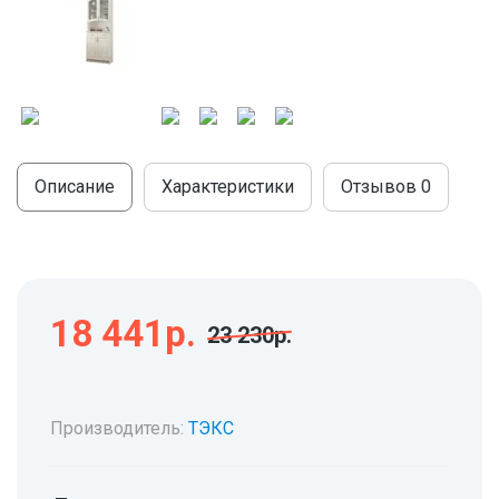
МОДУЛЬНЫЕ КУХНИ
СТОЛЫ ПИСЬМЕННЫЕ
ШКАФЫ
МОЙКИ
ТУМБЫ
ЭТАЖЕРКИ И БАНКЕТКИ
ОБЕДЕННЫЕ ГРУППЫ
ДЛЯ ОБУВИ
СТУЛЬЯ
Описание
Характеристики
Отзывов
0
ТАБУРЕТЫ
18 441р.
23 230р.
Производитель:
ТЭКС