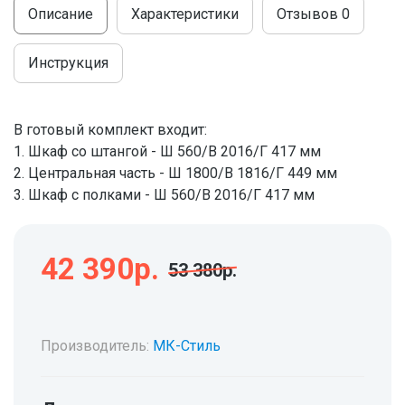
МОДУЛЬНЫЕ КУХНИ
Описание
Характеристики
Отзывов
0
СТОЛЫ ПИСЬМЕННЫЕ
ШКАФЫ
МОЙКИ
Инструкция
ТУМБЫ
ЭТАЖЕРКИ И БАНКЕТКИ
ОБЕДЕННЫЕ ГРУППЫ
ДЛЯ ОБУВИ
В готовый комплект входит:
СТУЛЬЯ
1. Шкаф со штангой - Ш 560/В 2016/Г 417 мм
2. Центральная часть - Ш 1800/В 1816/Г 449 мм
ТАБУРЕТЫ
3. Шкаф с полками - Ш 560/В 2016/Г 417 мм
42 390р.
53 380р.
Производитель:
МК-Стиль