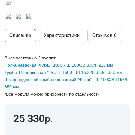
МОДУЛЬНЫЕ КУХНИ
СТОЛЫ ПИСЬМЕННЫЕ
ШКАФЫ
МОЙКИ
ТУМБЫ
ЭТАЖЕРКИ И БАНКЕТКИ
ОБЕДЕННЫЕ ГРУППЫ
ДЛЯ ОБУВИ
Описание
Характеристики
Отзывов
0
СТУЛЬЯ
В комплектацию 2 входит:
ТАБУРЕТЫ
Полка навесная "Флэш" 1000 - Ш 1000/В 300/Г 216 мм
Тумба ТВ подвесная "Флэш" 1500 - Ш 1500/В 330/Г 350 мм
Шкаф подвесной комбинированный "Флэш" - Ш 1000/В 1156/Г
350 мм
*Все модули можно приобрести по отдельности
25 330р.