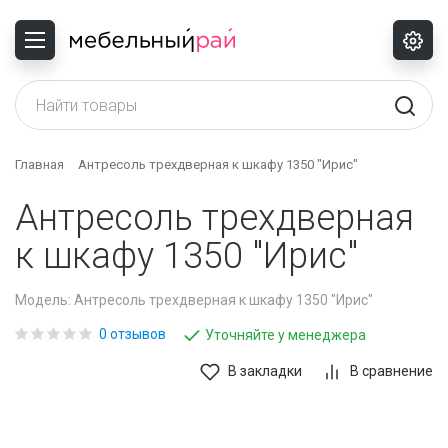
Назад
Назад
Назад
Назад
Назад
Назад
Назад
Назад
Назад
Назад
Назад
Показать все
Показать все
Показать все
Показать все
Показать все
Показать все
Показать все
Показать все
Показать все
Показать все
Показать все
БИБЛИОТЕКИ
ДЕТСКИЕ ДИВАНЫ
БУФЕТЫ И СЕРВАНТЫ
СКАМЬИ
ДИВАНЫ ПРЯМЫЕ
ВЕШАЛКИ
ГОТОВЫЕ СПАЛЬНИ
НАВЕСНЫЕ ПОЛКИ
ЖУРНАЛЬНЫЕ СТОЛЫ
Качели садовые
ШКАФЫ ДВУХДВЕРНЫЕ
Главная
Антресоль трехдверная к шкафу 1350 "Ирис"
ВИТРИНЫ
ДЕТСКИЕ СПАЛЬНИ
ГОТОВЫЕ КУХНИ
СТОЛЫ
ДИВАНЫ УГЛОВЫЕ
ВЕШАЛКИ НАПОЛЬНЫЕ
ЗЕРКАЛА
СТЕЛЛАЖИ
КОМПЬЮТЕРНЫЕ СТОЛЫ
Раскладушки
ШКАФЫ ОДНОДВЕРНЫЕ
Антресоль трехдверная
ГОТОВЫЕ СТЕНКИ
ДЕТСКИЕ ШКАФЫ
КУХОННЫЕ ДИВАНЫ
СТУЛЬЯ
КОМПЛЕКТЫ
ГОТОВЫЕ ПРИХОЖИЕ
КОМОДЫ
УГЛОВЫЕ ЗАВЕРШЕНИЯ
Раскладушки для детей
ШКАФЫ ТРЕХДВЕРНЫЕ
к шкафу 1350 "Ирис"
МОДУЛЬНЫЕ СТЕНКИ
КОМОДЫ
КУХОННЫЕ СТОЛЫ
КРЕСЛА
ЗЕРКАЛА
КРОВАТИ
ШКАФЫ УГЛОВЫЕ
Модель: Антресоль трехдверная к шкафу 1350 "Ирис"
0 отзывов
Уточняйте у менеджера
ТУМБЫ ТВ
КРОВАТИ
КУХОННЫЕ УГЛОВЫЕ
ПУФИКИ, БАНКЕТКИ
КОМОДЫ ДЛЯ ПРИХОЖЕЙ
СТОЛЫ ТУАЛЕТНЫЕ
ШКАФЫ ЧЕТЫРЕХДВЕРНЫЕ
ДИВАНЫ
В закладки
В сравнение
МЕБЕЛЬ ДЛЯ МАЛЕНЬКИХ
МОДУЛЬНЫЕ ПРИХОЖИЕ
ТУМБЫ ПРИКРОВАТНЫЕ
ШКАФЫ-КУПЕ
КУХОННЫЕ УГЛЫ
НАДСТРОЙКИ
ТУМБЫ ДЛЯ ОБУВИ