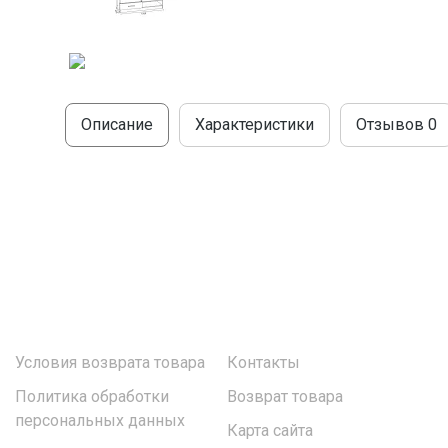
МОДУЛЬНЫЕ КУХНИ
СТОЛЫ ПИСЬМЕННЫЕ
ШКАФЫ
МОЙКИ
ТУМБЫ
ЭТАЖЕРКИ И БАНКЕТКИ
ОБЕДЕННЫЕ ГРУППЫ
ДЛЯ ОБУВИ
Описание
Характеристики
Отзывов
0
СТУЛЬЯ
ТАБУРЕТЫ
Условия возврата товара
Контакты
Политика обработки
Возврат товара
персональных данных
Карта сайта