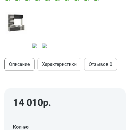
МОДУЛЬНЫЕ КУХНИ
СТОЛЫ ПИСЬМЕННЫЕ
ШКАФЫ
МОЙКИ
ТУМБЫ
ЭТАЖЕРКИ И БАНКЕТКИ
ОБЕДЕННЫЕ ГРУППЫ
ДЛЯ ОБУВИ
СТУЛЬЯ
ТАБУРЕТЫ
Описание
Характеристики
Отзывов
0
14 010р.
Кол-во