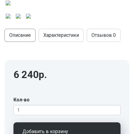
МОДУЛЬНЫЕ КУХНИ
СТОЛЫ ПИСЬМЕННЫЕ
ШКАФЫ
МОЙКИ
ТУМБЫ
ЭТАЖЕРКИ И БАНКЕТКИ
ОБЕДЕННЫЕ ГРУППЫ
ДЛЯ ОБУВИ
Описание
Характеристики
Отзывов
0
СТУЛЬЯ
ТАБУРЕТЫ
6 240р.
Кол-во
Добавить в корзину