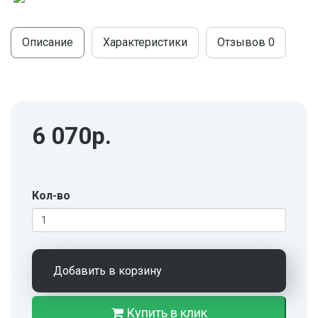
МОДУЛЬНЫЕ КУХНИ
СТОЛЫ ПИСЬМЕННЫЕ
ШКАФЫ
Описание
Характеристики
Отзывов
0
МОЙКИ
ТУМБЫ
ЭТАЖЕРКИ И БАНКЕТКИ
ОБЕДЕННЫЕ ГРУППЫ
ДЛЯ ОБУВИ
СТУЛЬЯ
6 070р.
ТАБУРЕТЫ
Кол-во
Добавить в корзину
Купить в клик