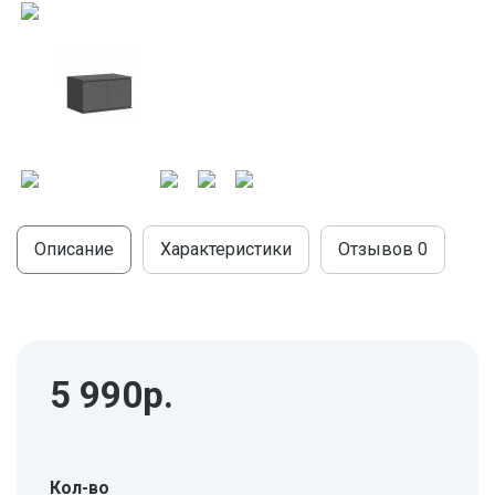
МОДУЛЬНЫЕ КУХНИ
СТОЛЫ ПИСЬМЕННЫЕ
ШКАФЫ
МОЙКИ
ТУМБЫ
ЭТАЖЕРКИ И БАНКЕТКИ
ОБЕДЕННЫЕ ГРУППЫ
ДЛЯ ОБУВИ
СТУЛЬЯ
ТАБУРЕТЫ
Описание
Характеристики
Отзывов
0
5 990р.
Кол-во