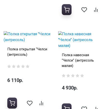
Полка открытая "Челси
(антресоль)
Полка навесная
"Челси" (антресоль
малая)
6 110р.
4 930р.