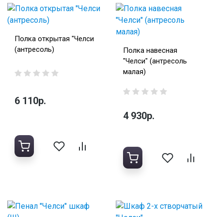
Полка открытая "Челси
(антресоль)
Полка навесная
"Челси" (антресоль
малая)
6 110р.
4 930р.