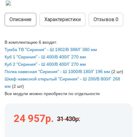
МОДУЛЬНЫЕ КУХНИ
СТОЛЫ ПИСЬМЕННЫЕ
ШКАФЫ
МОЙКИ
Описание
Характеристики
Отзывов
0
ТУМБЫ
ЭТАЖЕРКИ И БАНКЕТКИ
ОБЕДЕННЫЕ ГРУППЫ
ДЛЯ ОБУВИ
В комплектацию 6 входит:
СТУЛЬЯ
Тумба ТВ "Сириния" - Ш 1902/В 388/Г 380 мм
Куб 1 "Сириния" - Ш 400/В 400/Г 270 мм
ТАБУРЕТЫ
Куб 2 "Сириния" - Ш 400/В 400/Г 270 мм
Полка навесная "Сириния" - Ш 1000/В 180/Г 196 мм
(2 шт)
Шкaф навесной открытый "Cириния" - Ш 200/В 800/Г 268
мм
(2 шт)
Все модули можно приобрести по отдельности
24 957р.
31 430р.