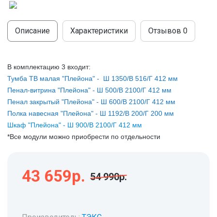
МОДУЛЬНЫЕ КУХНИ
СТОЛЫ ПИСЬМЕННЫЕ
ШКАФЫ
МОЙКИ
Описание
Характеристики
Отзывов
0
ТУМБЫ
ЭТАЖЕРКИ И БАНКЕТКИ
ОБЕДЕННЫЕ ГРУППЫ
ДЛЯ ОБУВИ
В комплектацию 3 входит:
СТУЛЬЯ
Тумба ТВ малая "Плейона" - Ш 1350/В 516/Г 412 мм
Пенал-витрина "Плейона" - Ш 500/В 2100/Г 412 мм
ТАБУРЕТЫ
Пенал закрытый "Плейона" - Ш 600/В 2100/Г 412 мм
Полка навесная "Плейона" - Ш 1192/В 200/Г 200 мм
Шкаф "Плейона" - Ш 900/В 2100/Г 412 мм
*Все модули можно приобрести по отдельности
43 659р.
54 990р.