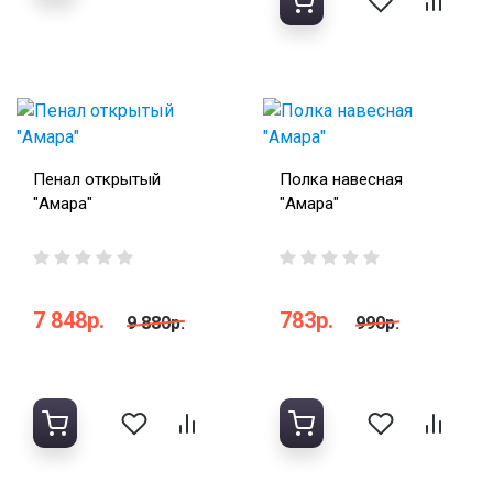
Пенал открытый
Полка навесная
"Амара"
"Амара"
7 848р.
783р.
9 880р.
990р.