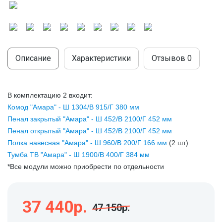
МОДУЛЬНЫЕ КУХНИ
СТОЛЫ ПИСЬМЕННЫЕ
ШКАФЫ
МОЙКИ
ТУМБЫ
ЭТАЖЕРКИ И БАНКЕТКИ
ОБЕДЕННЫЕ ГРУППЫ
ДЛЯ ОБУВИ
Описание
Характеристики
Отзывов
0
СТУЛЬЯ
В комплектацию 2 входит:
ТАБУРЕТЫ
Комод "Амара" - Ш 1304/В 915/Г 380 мм
Пенал закрытый "Амара" - Ш 452/В 2100/Г 452 мм
Пенал открытый "Амара" - Ш 452/В 2100/Г 452 мм
Полка навесная "Амара" - Ш 960/В 200/Г 166 мм
(2 шт)
Тумба ТВ "Амара" - Ш 1900/В 400/Г 384 мм
*Все модули можно приобрести по отдельности
37 440р.
47 150р.