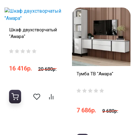
Шкаф двухстворчатый
"Амара"
16 416р.
20 680р.
Тумба ТВ "Амара"
7 686р.
9 680р.