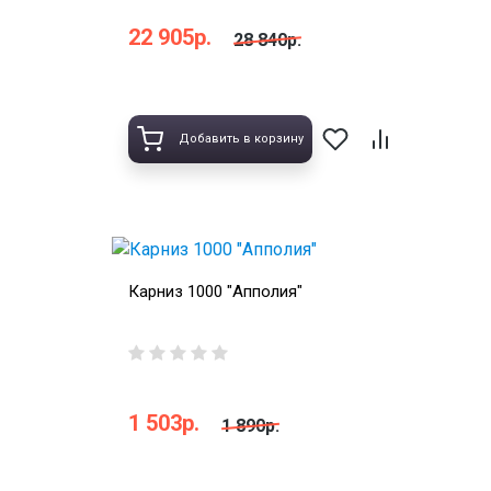
22 905р.
28 840р.
Добавить в корзину
Карниз 1000 "Апполия"
1 503р.
1 890р.