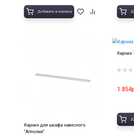
Добавить в корзину
Д
Карниз 
1 854р
Д
Карниз для шкафа навесного
"Апполия"