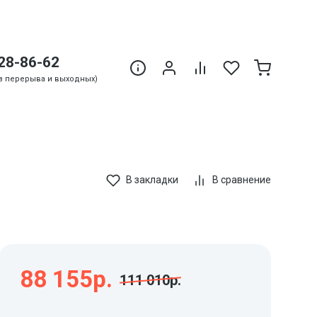
28-86-62
Без перерыва и выходных)
В закладки
В сравнение
88 155р.
111 010р.