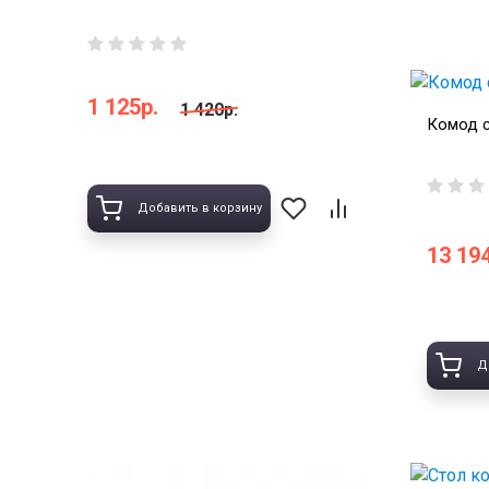
1 125р.
1 420р.
Комод с
Добавить в корзину
13 194
Д