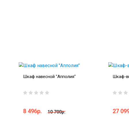
Шкаф навесной "Апполия"
Шкаф-ви
8 496р.
27 099
10 700р.