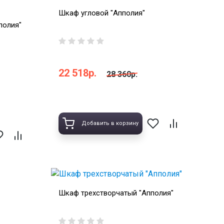
Шкаф угловой "Апполия"
полия"
22 518р.
28 360р.
Добавить в корзину
Шкаф трехстворчатый "Апполия"