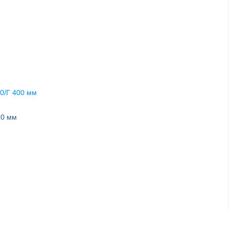
0/Г 400 мм
60 мм