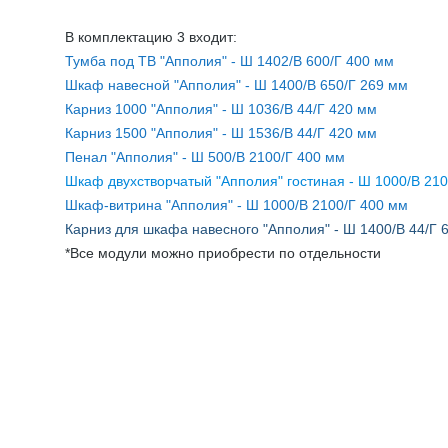
МОДУЛЬНЫЕ КУХНИ
В комплектацию 3 входит:
СТОЛЫ ПИСЬМЕННЫЕ
ШКАФЫ
МОЙКИ
Тумба под ТВ "Апполия" - Ш 1402/В 600/Г 400 мм
Шкаф навесной "Апполия" - Ш 1400/В 650/Г 269 мм
ТУМБЫ
ЭТАЖЕРКИ И БАНКЕТКИ
Карниз 1000 "Апполия" - Ш 1036/В 44/Г 420 мм
ОБЕДЕННЫЕ ГРУППЫ
ДЛЯ ОБУВИ
Карниз 1500 "Апполия" - Ш 1536/В 44/Г 420 мм
Пенал "Апполия" - Ш 500/В 2100/Г 400 мм
СТУЛЬЯ
Шкаф двухстворчатый "Апполия" гостиная - Ш 1000/В 210
Шкаф-витрина "Апполия" - Ш 1000/В 2100/Г 400 мм
ТАБУРЕТЫ
Карниз для шкафа навесного "Апполия" - Ш 1400/В 44/Г 
*Все модули можно приобрести по отдельности