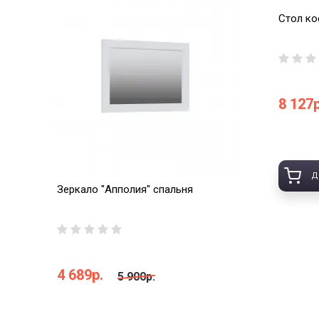
Стол ко
8 127р
Д
Зеркало "Апполия" спальня
4 689р.
5 900р.