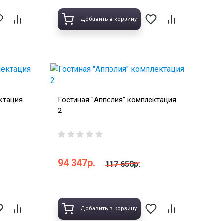
Добавить в корзину
ктация
Гостиная "Апполия" комплектация
2
94 347р.
117 650р.
Добавить в корзину