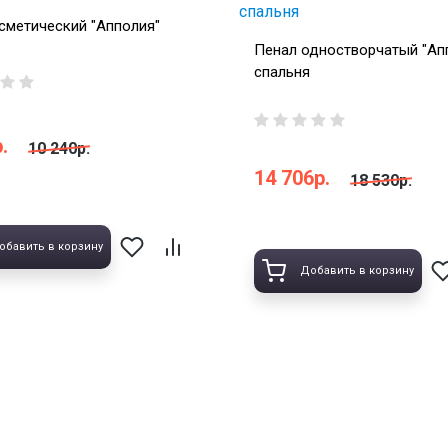
сметический "Апполия"
Пенал одностворчатый "Ап
спальня
.
10 240р.
14 706р.
18 530р.
обавить в корзину
Добавить в корзину