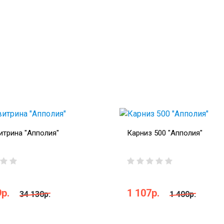
трина "Апполия"
Карниз 500 "Апполия"
р.
1 107р.
34 130р.
1 400р.