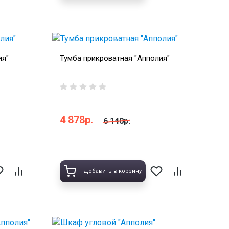
ия"
Тумба прикроватная "Апполия"
4 878р.
6 140р.
Добавить в корзину