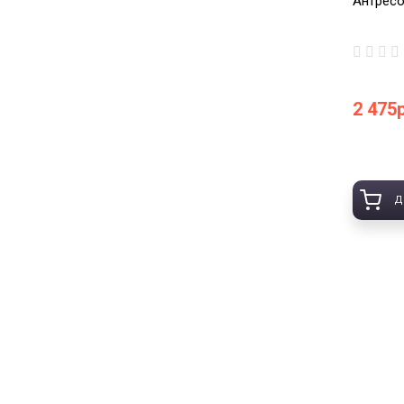
Антресо
2 475р
Д