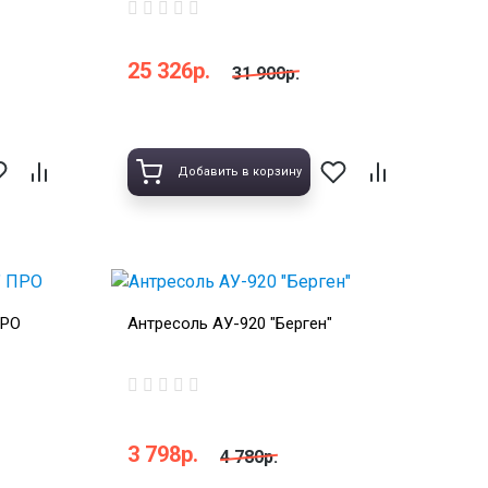
25 326р.
31 900р.
Добавить в корзину
ПРО
Антресоль АУ-920 "Берген"
3 798р.
4 780р.