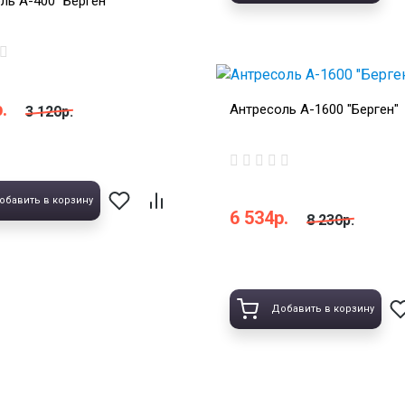
ль А-400 "Берген"
.
Антресоль А-1600 "Берген"
3 120р.
обавить в корзину
6 534р.
8 230р.
Добавить в корзину