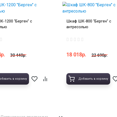
-1200 "Берген" с
Шкаф ШК-800 "Берген" с
олью
антресолью
р.
18 018р.
30 440р.
22 690р.
обавить в корзину
Добавить в корзину