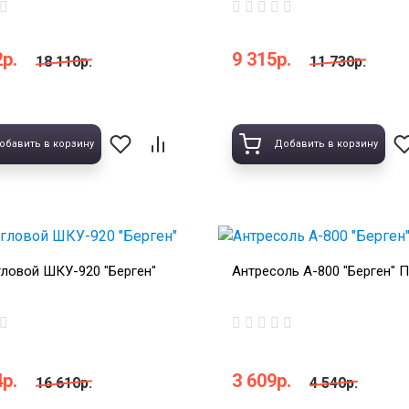
р.
9 315р.
18 110р.
11 730р.
обавить в корзину
Добавить в корзину
ловой ШКУ-920 "Берген"
Антресоль А-800 "Берген" 
р.
3 609р.
16 610р.
4 540р.