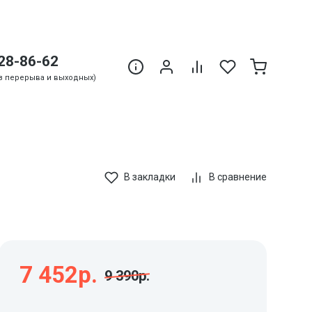
28-86-62
Без перерыва и выходных)
В закладки
В сравнение
7 452р.
9 390р.