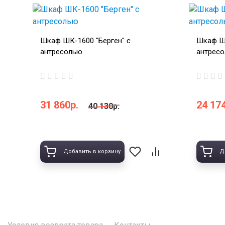
Шкаф ШК-1600 "Берген" с
Шкаф ШК
антресолью
антрес
31 860р.
24 174
40 130р.
Добавить в корзину
Д