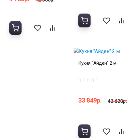
Кухня "Айден" 2 м
33 849р.
42 620р.