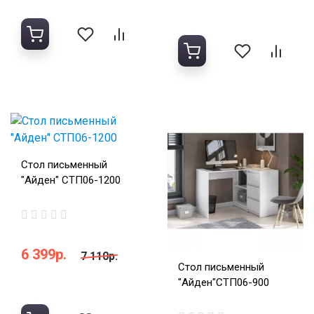
Стол письменный
"Айден" СТП06-1200
6 399р.
7 110р.
Стол письменный
"Айден"СТП06-900