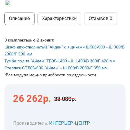
МОДУЛЬНЫЕ КУХНИ
СТОЛЫ ПИСЬМЕННЫЕ
ШКАФЫ
МОЙКИ
Описание
Характеристики
Отзывов
0
ТУМБЫ
ЭТАЖЕРКИ И БАНКЕТКИ
ОБЕДЕННЫЕ ГРУППЫ
ДЛЯ ОБУВИ
В комплектацию 2 входит:
СТУЛЬЯ
Шкаф двухстворчатый "Айден" с ящиками ШК06-900 - Ш 900/В
2000/Г 500 мм
ТАБУРЕТЫ
Тумба под тв "Айден" ТБ06-1400 - Ш 1400/В 300/Г 420 мм
Стеллаж СТЛ06-600 "Айден" - Ш 600/В 2000/Г 350 мм
*Все модули можно приобрести по отдельности
26 262р.
33 080р.
Производитель:
ИНТЕРЬЕР-ЦЕНТР