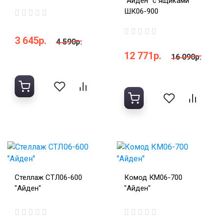
"Айден" с ящиками
ШК06-900
3 645р.
4 590р.
12 771р.
16 090р.
Стеллаж СТЛ06-600
Комод КМ06-700
"Айден"
"Айден"