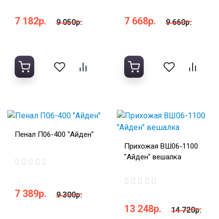
7 182р.
7 668р.
9 050р.
9 660р.
Пенал П06-400 "Айден"
Прихожая ВШ06-1100
"Айден" вешалка
7 389р.
9 300р.
13 248р.
14 720р.