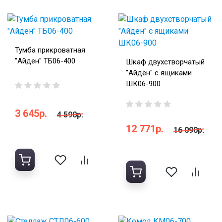
Тумба прикроватная
"Айден" ТБ06-400
Шкаф двухстворчатый
"Айден" с ящиками
ШК06-900
3 645р.
4 590р.
12 771р.
16 090р.