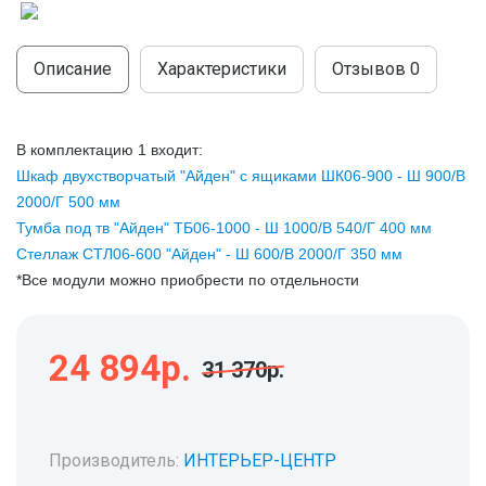
МОДУЛЬНЫЕ КУХНИ
СТОЛЫ ПИСЬМЕННЫЕ
ШКАФЫ
МОЙКИ
Описание
Характеристики
Отзывов
0
ТУМБЫ
ЭТАЖЕРКИ И БАНКЕТКИ
ОБЕДЕННЫЕ ГРУППЫ
ДЛЯ ОБУВИ
В комплектацию 1 входит:
СТУЛЬЯ
Шкаф двухстворчатый "Айден" с ящиками ШК06-900 - Ш 900/В
2000/Г 500 мм
ТАБУРЕТЫ
Тумба под тв "Айден" ТБ06-1000 - Ш 1000/В 540/Г 400 мм
Стеллаж СТЛ06-600 "Айден" - Ш 600/В 2000/Г 350 мм
*Все модули можно приобрести по отдельности
24 894р.
31 370р.
Производитель:
ИНТЕРЬЕР-ЦЕНТР