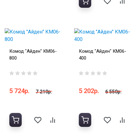
Комод "Айден" КМ06-
Комод "Айден" КМ06-
800
400
5 724р.
5 202р.
7 210р.
6 550р.