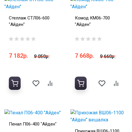
Стеллаж СТЛ06-600
Комод КМ06-700
"Айден"
"Айден"
7 182р.
7 668р.
9 050р.
9 660р.
Пенал П06-400 "Айден"
Прихожая ВШ06-1100