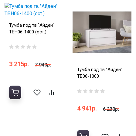
Тумба под тв "Айден"
ТБН06-1400 (ост.)
3 215р.
7 940р.
Тумба под тв "Айден"
ТБ06-1000
4 941р.
6 230р.