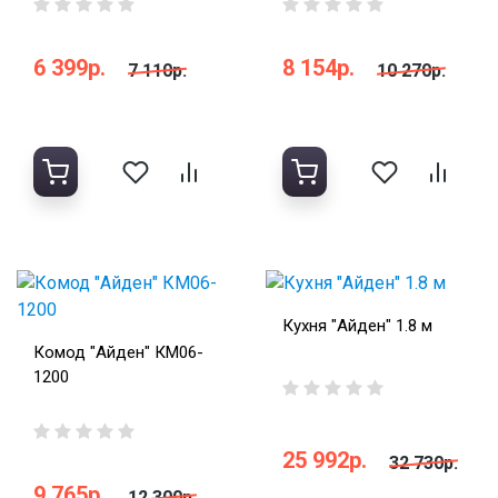
6 399р.
8 154р.
7 110р.
10 270р.
Кухня "Айден" 1.8 м
Комод "Айден" КМ06-
1200
25 992р.
32 730р.
9 765р.
12 300р.