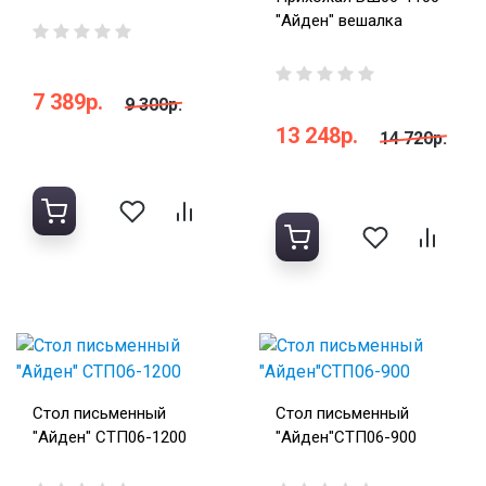
"Айден" вешалка
7 389р.
9 300р.
13 248р.
14 720р.
Стол письменный
Стол письменный
"Айден" СТП06-1200
"Айден"СТП06-900