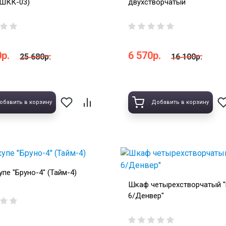
 ШКК-03)
двухстворчатый
р.
6 570р.
25 680р.
16 100р.
обавить в корзину
Добавить в корзину
пе "Бруно-4" (Тайм-4)
Шкаф четырехстворчатый
6/Денвер"