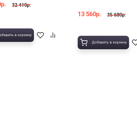
р.
32 410р.
13 560р.
35 680р.
обавить в корзину
Добавить в корзину