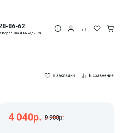
28-86-62
Без перерыва и выходных)
В закладки
В сравнение
4 040р.
9 900р.