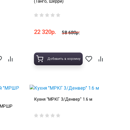
(Танго, Шерри)
22 320р.
58 680р.
Добавить в корзину
Кухня "МРКГ 3/Денвер" 1.6 м
 "МРШР