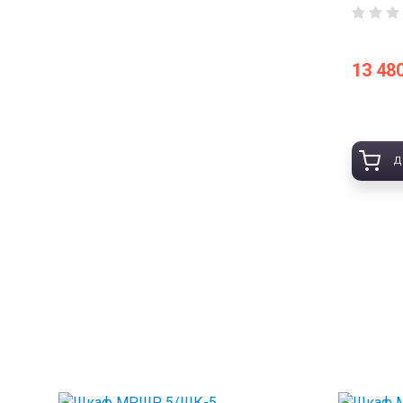
13 480
Д