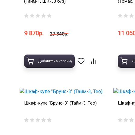
(Тайм-1, ШК-30 б/з)
(Томас,
9 870р.
11 050
27 340р.
Добавить в корзину
Д
Шкаф-купе "Бруно-3" (Тайм-3, Тео)
Шкаф-ку