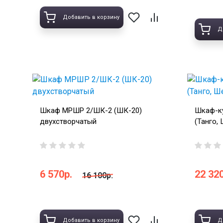
Добавить в корзину
Д
Шкаф МРШР 2/ШК-2 (ШК-20)
Шкаф-к
двухстворчатый
(Танго,
6 570р.
22 320
16 100р.
Добавить в корзину
Д