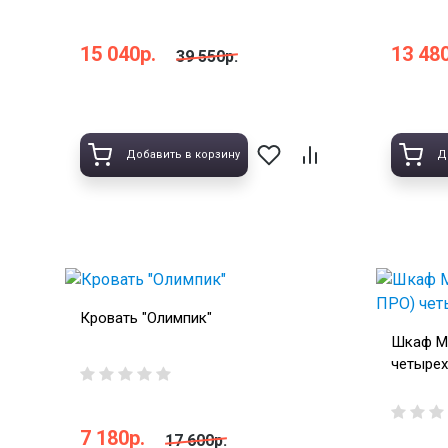
15 040р.
13 480
39 550р.
Добавить в корзину
Д
Кровать "Олимпик"
Шкаф М
четырех
7 180р.
17 600р.