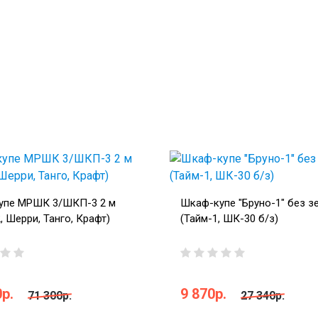
упе МРШК 3/ШКП-3 2 м
Шкаф-купе "Бруно-1" без з
, Шерри, Танго, Крафт)
(Тайм-1, ШК-30 б/з)
р.
9 870р.
71 300р.
27 340р.