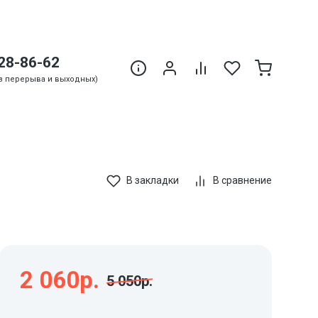
28-86-62
Без перерыва и выходных)
В закладки
В сравнение
2 060р.
5 050р.