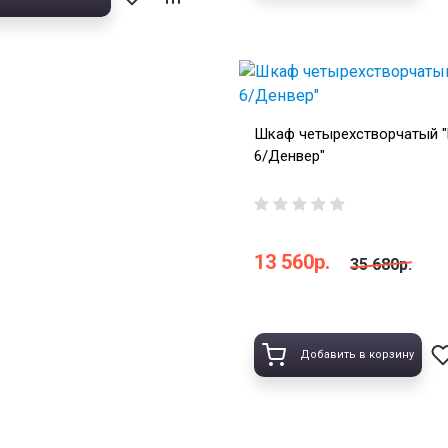
Шкаф четырехстворчатый
6/Денвер"
13 560р.
35 680р.
Добавить в корзину