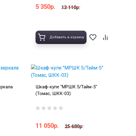
5 350р.
13 110р.
Добавить в корзину
еркала
Шкаф-купе "МРШК 5/Тайм-5"
(Томас, ШКК-03)
11 050р.
25 680р.