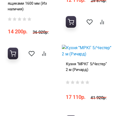
12 110р.
29 670р.
ящиками 1600 мм (Из
наличия)
14 200р.
36 020р.
Кухня "МРКГ 5/Честер"
2 м (Ричард)
17 110р.
41 920р.