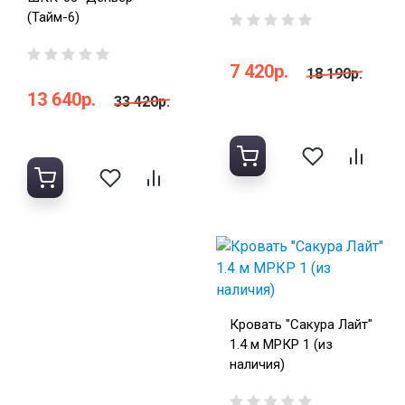
(Тайм-6)
7 420р.
18 190р.
13 640р.
33 420р.
Кровать "Сакура Лайт"
1.4 м МРКР 1 (из
наличия)