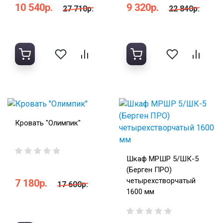
10 540р.
9 320р.
27 710р.
22 840р.
Кровать "Олимпик"
Шкаф МРШР 5/ШК-5
(Берген ПРО)
четырехстворчатый
7 180р.
17 600р.
1600 мм