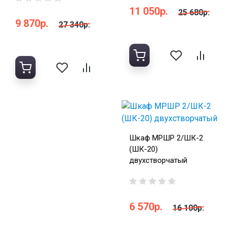
11 050р.
25 680р.
9 870р.
27 340р.
Шкаф МРШР 2/ШК-2
(ШК-20)
двухстворчатый
6 570р.
16 100р.