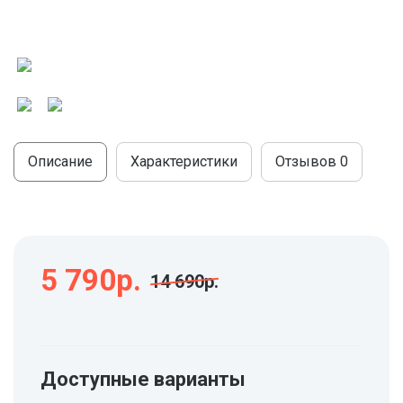
МОДУЛЬНЫЕ КУХНИ
СТОЛЫ ПИСЬМЕННЫЕ
ШКАФЫ
МОЙКИ
ТУМБЫ
ЭТАЖЕРКИ И БАНКЕТКИ
ОБЕДЕННЫЕ ГРУППЫ
ДЛЯ ОБУВИ
СТУЛЬЯ
Описание
Характеристики
Отзывов
0
ТАБУРЕТЫ
5 790р.
14 690р.
Доступные варианты