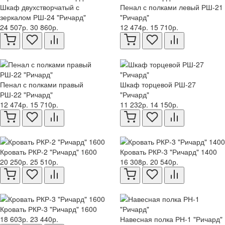
Шкаф двухстворчатый с
Пенал с полками левый РШ-21
зеркалом РШ-24 "Ричард"
"Ричард"
24 507р.
30 860р.
12 474р.
15 710р.
Пенал с полками правый
Шкаф торцевой РШ-27
РШ-22 "Ричард"
"Ричард"
12 474р.
15 710р.
11 232р.
14 150р.
Кровать РКР-2 "Ричард" 1600
Кровать РКР-3 "Ричард" 1400
20 250р.
25 510р.
16 308р.
20 540р.
Кровать РКР-3 "Ричард" 1600
18 603р.
23 440р.
Навесная полка РН-1 "Ричард"