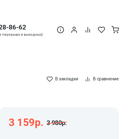
28-86-62
Без перерыва и выходных)
В закладки
В сравнение
3 159р.
3 980р.