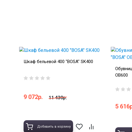
Шкаф бельевой 400 "BOSA" SK400
Обувниц
OB600
9 072р.
11 430р.
5 616р
Добавить в корзину