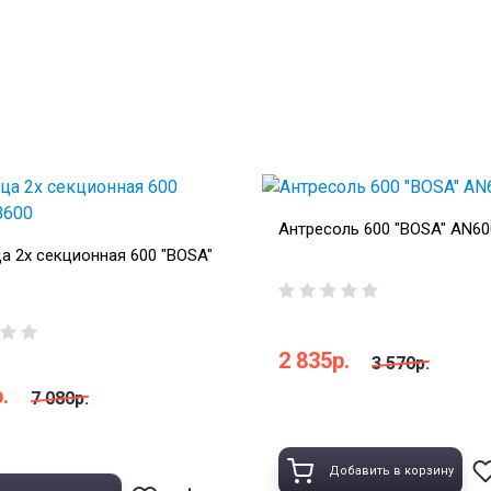
Антресоль 600 "BOSA" AN60
а 2х секционная 600 "BOSA"
2 835р.
3 570р.
.
7 080р.
Добавить в корзину