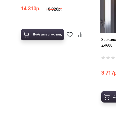
14 310р.
18 020р.
Добавить в корзину
Зеркало
ZR600
3 717р
Д