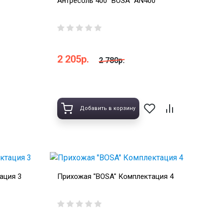
Антресоль 400 "BOSA" AN400
2 205р.
2 780р.
Добавить в корзину
ация 3
Прихожая "BOSA" Комплектация 4