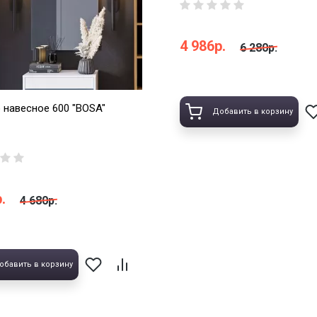
4 986р.
6 280р.
 навесное 600 "BOSA"
Добавить в корзину
.
4 680р.
обавить в корзину