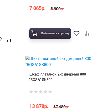
7 065р.
8 900р.
Добавить в корзину
Шкаф платяной 2-х дверный 800
"BOSA" SK800
13 878р.
17 480р.