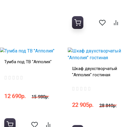
Тумба под ТВ "Апполия"
Шкаф двухстворчатый
"Апполия" гостиная
12 690р.
15 980р.
22 905р.
28 840р.