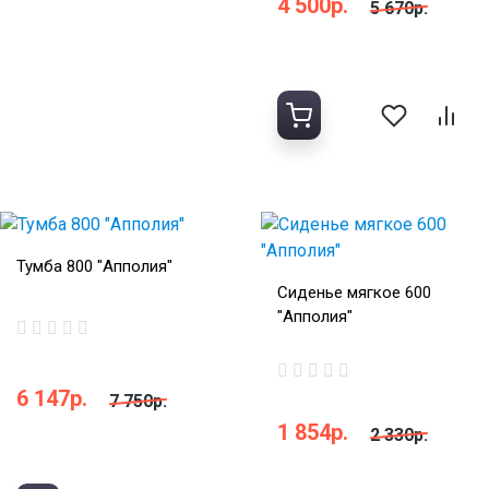
4 500р.
5 670р.
Тумба 800 "Апполия"
Сиденье мягкое 600
"Апполия"
6 147р.
7 750р.
1 854р.
2 330р.