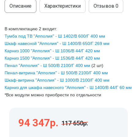
МОДУЛЬНЫЕ КУХНИ
Описание
Характеристики
Отзывов
0
СТОЛЫ ПИСЬМЕННЫЕ
ШКАФЫ
МОЙКИ
ТУМБЫ
ЭТАЖЕРКИ И БАНКЕТКИ
В комплектацию 2 входит:
ОБЕДЕННЫЕ ГРУППЫ
ДЛЯ ОБУВИ
Тумба под ТВ "Апполия" - Ш 1402/В 600/Г 400 мм
Шкаф навесной "Апполия" - Ш 1400/В 650/Г 269 мм
СТУЛЬЯ
Карниз 1000 "Апполия" - Ш 1036/В 44/Г 420 мм
Карниз 1500 "Апполия" - Ш 1536/В 44/Г 420 мм
ТАБУРЕТЫ
Пенал "Апполия" - Ш 500/В 2100/Г 400 мм
(2 шт)
Пенал-витрина "Апполия" - Ш 500/В 2100/Г 400 мм
Шкаф-витрина "Апполия" - Ш 1000/В 2100/Г 400 мм
Карниз для шкафа навесного "Апполия" - Ш 1400/В 44/Г 60 мм
*Все модули можно приобрести по отдельности
94 347р.
117 650р.