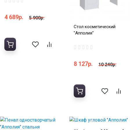
4 689р.
5 900р.
Стол косметический
"Апполия"
8 127р.
10 240р.