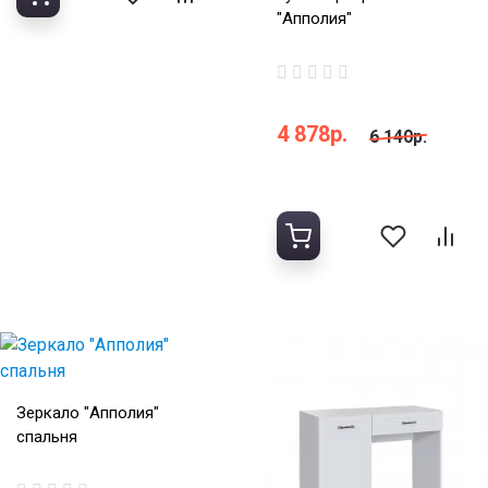
"Апполия"
4 878р.
6 140р.
Зеркало "Апполия"
спальня