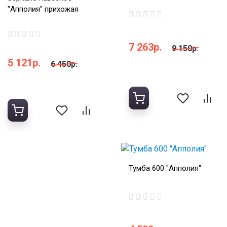
"Апполия" прихожая
7 263р.
9 150р.
5 121р.
6 450р.
Тумба 600 "Апполия"