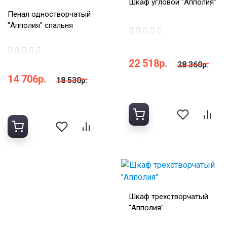
Шкаф угловой "Апполия"
Пенал одностворчатый
"Апполия" спальня
22 518р.
28 360р.
14 706р.
18 530р.
Шкаф трехстворчатый
"Апполия"