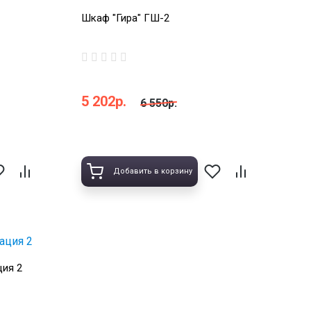
Шкаф "Гира" ГШ-2
5 202р.
6 550р.
Добавить в корзину
ция 2