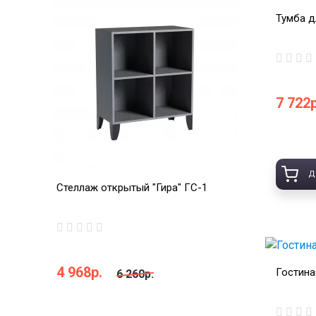
Тумба д
7 722р
Д
Стеллаж открытый "Гира" ГС-1
4 968р.
Гостина
6 260р.