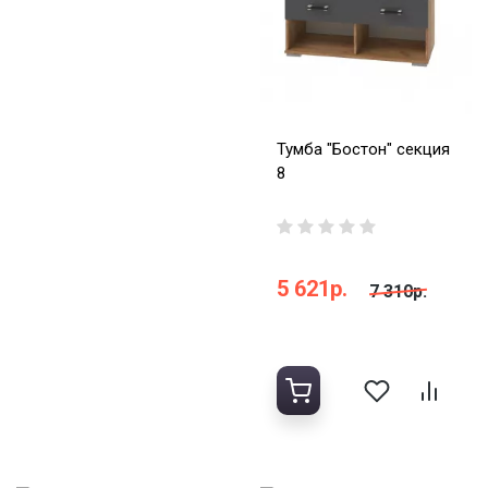
Тумба "Бостон" секция
8
5 621р.
7 310р.