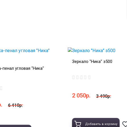
Зеркало "Ника" з500
-пенал угловая "Ника"
2 050р.
3 490р.
.
6 410р.
Добавить в корзину