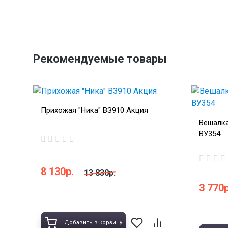
Рекомендуемые товары
Прихожая "Ника" ВЗ910 Акция
Вешалка
ВУ354
8 130р.
13 830р.
3 770р
Добавить в корзину