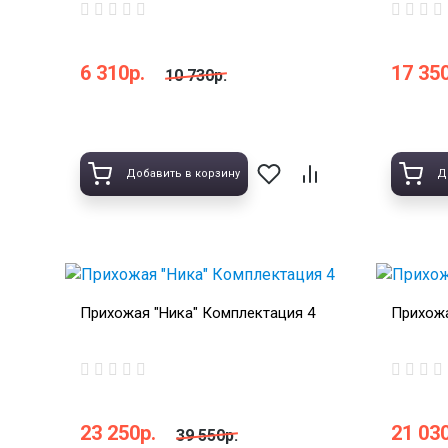
6 310р.
17 350
10 730р.
Добавить в корзину
Д
Прихожая "Ника" Комплектация 4
Прихожа
23 250р.
21 030
39 550р.