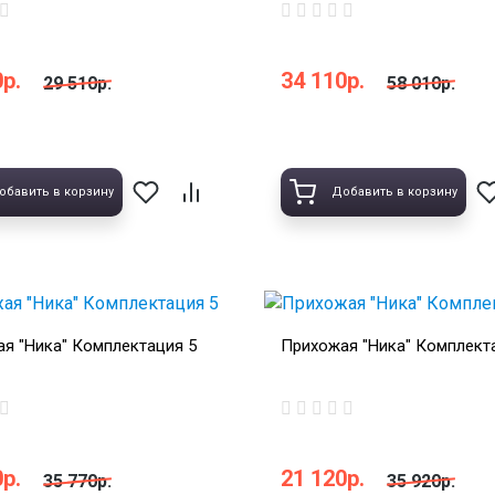
р.
34 110р.
29 510р.
58 010р.
обавить в корзину
Добавить в корзину
я "Ника" Комплектация 5
Прихожая "Ника" Комплект
р.
21 120р.
35 770р.
35 920р.