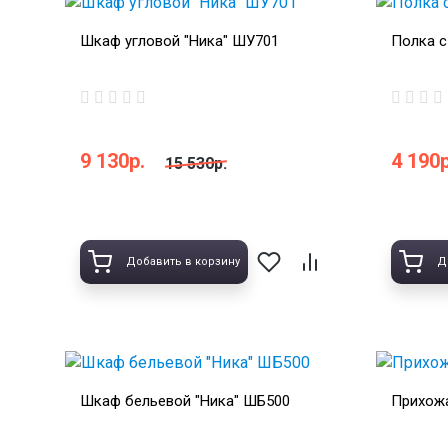
Шкаф угловой "Ника" ШУ701
Полка с
9 130р.
4 190р
15 530р.
Добавить в корзину
Д
Шкаф бельевой "Ника" ШБ500
Прихожа