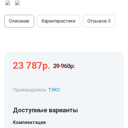
МОДУЛЬНЫЕ КУХНИ
СТОЛЫ ПИСЬМЕННЫЕ
ШКАФЫ
МОЙКИ
Описание
Характеристики
Отзывов
0
ТУМБЫ
ЭТАЖЕРКИ И БАНКЕТКИ
ОБЕДЕННЫЕ ГРУППЫ
ДЛЯ ОБУВИ
СТУЛЬЯ
ТАБУРЕТЫ
23 787р.
29 960р.
Производитель:
ТЭКС
Доступные варианты
Комплектация