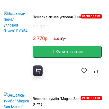
Вешалка-пенал угловая "Ника" ВУ354
РАСПРОДАЖА
3 770р.
6 410р.
Купить в клик
Вешалка-тумба "Magica San Marino"
РАСПРОДАЖА
(Ост.)