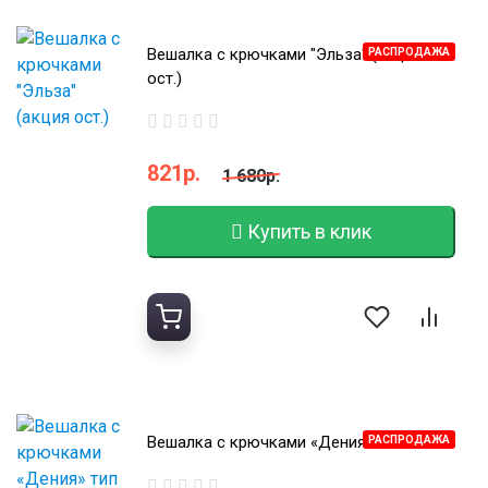
Вешалка с крючками "Эльза" (акция
РАСПРОДАЖА
ост.)
821р.
1 680р.
Купить в клик
Вешалка с крючками «Дения» тип 2
РАСПРОДАЖА