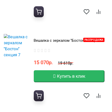
Вешалка с зеркалом "Бостон" секция 7
РАСПРОДАЖА
15 070р.
19 610р.
Купить в клик