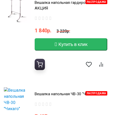
Вешалка напольная гардеробная ВГ90-6
РАСПРОДАЖА
АКЦИЯ
1 840р.
3 220р.
Купить в клик
Вешалка напольная ЧВ-30 "Чикаго"
РАСПРОДАЖА