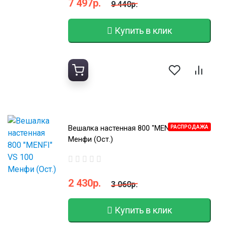
7 497р.
9 440р.
Купить в клик
Вешалка настенная 800 "MENFI" VS 100
РАСПРОДАЖА
Менфи (Ост.)
2 430р.
3 060р.
Купить в клик