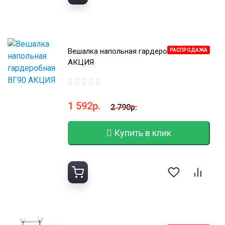
Вешалка напольная гардеробная ВГ90
РАСПРОДАЖА
АКЦИЯ
1 592р.
2 790р.
Купить в клик