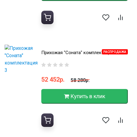
Прихожая "Соната" комплектация 3
РАСПРОДАЖА
52 452р.
58 280р.
Купить в клик