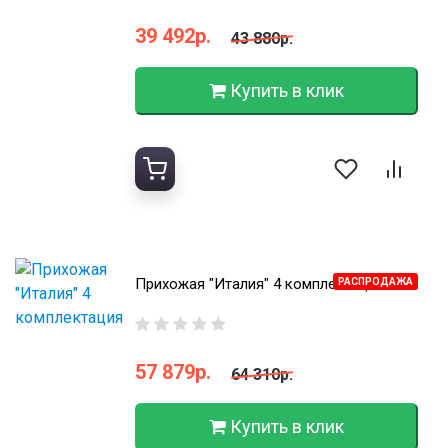
39 492р.
43 880р.
Купить в клик
Прихожая "Италия" 4 комплектация
РАСПРОДАЖА
57 879р.
64 310р.
Купить в клик