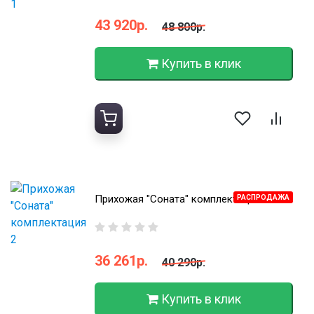
43 920р.
48 800р.
Купить в клик
Прихожая "Соната" комплектация 2
РАСПРОДАЖА
36 261р.
40 290р.
Купить в клик