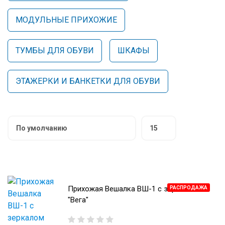
МОДУЛЬНЫЕ КУХНИ
МОДУЛЬНЫЕ ПРИХОЖИЕ
СТОЛЫ ПИСЬМЕННЫЕ
ШКАФЫ
МОЙКИ
ТУМБЫ
ЭТАЖЕРКИ И БАНКЕТКИ
ТУМБЫ ДЛЯ ОБУВИ
ШКАФЫ
ОБЕДЕННЫЕ ГРУППЫ
ДЛЯ ОБУВИ
СТУЛЬЯ
ЭТАЖЕРКИ И БАНКЕТКИ ДЛЯ ОБУВИ
ТАБУРЕТЫ
Прихожая Вешалка ВШ-1 с зеркалом
РАСПРОДАЖА
"Вега"